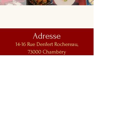
Adresse
14-16 Rue Denfert Rochereau,
73000 Chambéry
Les Heures d'Ouverture
MIDI -- Mar au Ven : 11:45h - 14:15h
MIDI -- Sam et Dim : 11:45h - 14:30h
​​SOIR -- Mar au Jeu : 18:45h - 22:30h
SOIR -- Ven et Sam : 18:45h - 22:45h
SOIR -- Dim : 18:45 - 22:30h
LUNDI -- FERMÉ
Contactez-nous